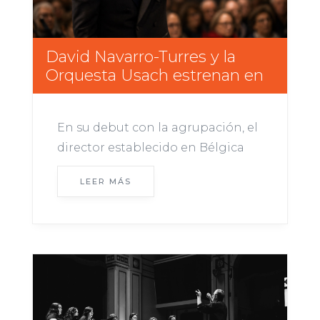
David Navarro-Turres y la
Orquesta Usach estrenan en
Chile una nueva versión de la
“Cuarta” de Mahler
En su debut con la agrupación, el
director establecido en Bélgica
presentará su propio arreglo para
LEER MÁS
la emblemática sinfonía, que será
interpretada junto a la soprano
Tabita Martínez. Con acceso
gratuito, los conciertos se
realizarán este martes 11 y
miércoles 12 de...