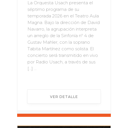
La Orquesta Usach presenta el
séptimo programa de su
temporada 2026 en el Teatro Aula
Magna. Bajo la dirección de David
Navarro, la agrupación interpreta
un arreglo de la Sinfonía nº 4 de
Gustav Mahler, con la soprano
Tabita Martínez como solista. El
concierto será transmitido en vivo
por Radio Usach, a través de sus
[…] ...
VER DETALLE