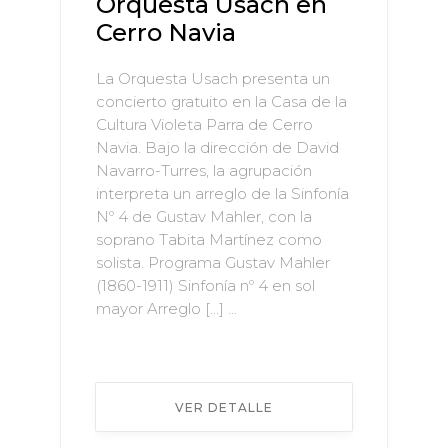
Orquesta Usach en
Cerro Navia
La Orquesta Usach presenta un
concierto gratuito en la Casa de la
Cultura Violeta Parra de Cerro
Navia. Bajo la dirección de David
Navarro-Turres, la agrupación
interpreta un arreglo de la Sinfonía
Nº 4 de Gustav Mahler, con la
soprano Tabita Martínez como
solista. Programa Gustav Mahler
(1860-1911) Sinfonía nº 4 en sol
mayor Arreglo […] ...
VER DETALLE