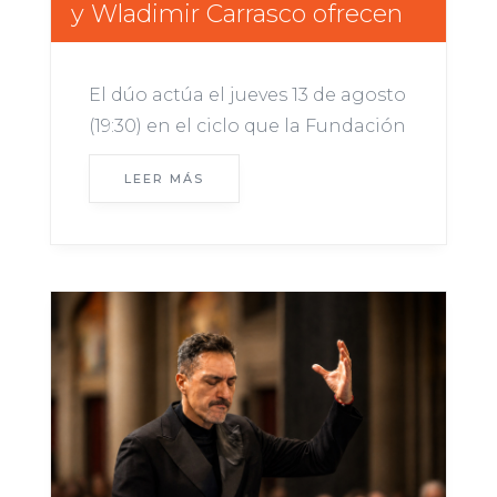
y Wladimir Carrasco ofrecen
un concierto gratuito en la
Usach
El dúo actúa el jueves 13 de agosto
(19:30) en el ciclo que la Fundación
Guitarra Viva Ernesto Quezada
LEER MÁS
presenta en el Teatro Aula Magna.
Además, el intérprete establecido
en Valdivia ofrecerá clases en la
Academia de Música Antigua. El
concierto es parte de una...