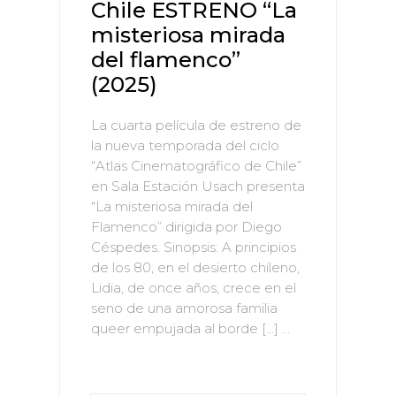
Chile ESTRENO “La
misteriosa mirada
del flamenco”
(2025)
La cuarta película de estreno de
la nueva temporada del ciclo
“Atlas Cinematográfico de Chile”
en Sala Estación Usach presenta
“La misteriosa mirada del
Flamenco” dirigida por Diego
Céspedes. Sinopsis: A principios
de los 80, en el desierto chileno,
Lidia, de once años, crece en el
seno de una amorosa familia
queer empujada al borde […] ...