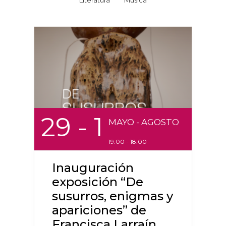
Literatura
Música
29
- 1
MAYO
- AGOSTO
19:00 - 18:00
Inauguración
exposición “De
susurros, enigmas y
apariciones” de
Francisca Larraín