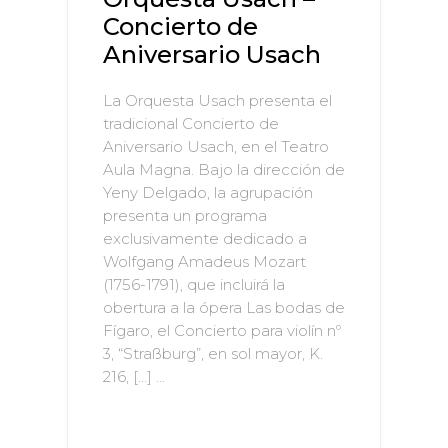
Concierto de
Aniversario Usach
La Orquesta Usach presenta el
tradicional Concierto de
Aniversario Usach, en el Teatro
Aula Magna. Bajo la dirección de
Yeny Delgado, la agrupación
presenta un programa
exclusivamente dedicado a
Wolfgang Amadeus Mozart
(1756-1791), que incluirá la
obertura a la ópera Las bodas de
Fígaro, el Concierto para violín nº
3, “Straßburg”, en sol mayor, K.
216, […] ...