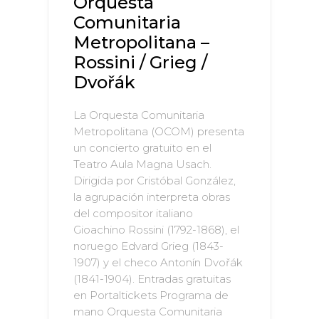
Orquesta
Comunitaria
Metropolitana –
Rossini / Grieg /
Dvořák
La Orquesta Comunitaria
Metropolitana (OCOM) presenta
un concierto gratuito en el
Teatro Aula Magna Usach.
Dirigida por Cristóbal González,
la agrupación interpreta obras
del compositor italiano
Gioachino Rossini (1792-1868), el
noruego Edvard Grieg (1843-
1907) y el checo Antonín Dvořák
(1841-1904). Entradas gratuitas
en Portaltickets Programa de
mano Orquesta Comunitaria