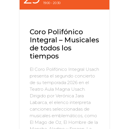
19:00 - 20:30
Coro Polifónico
Integral – Musicales
de todos los
tiempos
El Coro Polifónico Integral Usach
presenta el segundo concierto
de su temporada 2026 en el
Teatro Aula Magna Usach.
Dirigido por Verónica Jara
Labarca, el elenco interpreta
canciones seleccionadas de
musicales emblemáticos, como
El Mago de Oz, El Hombre de la
Mancha, Aladino y Frozen. La