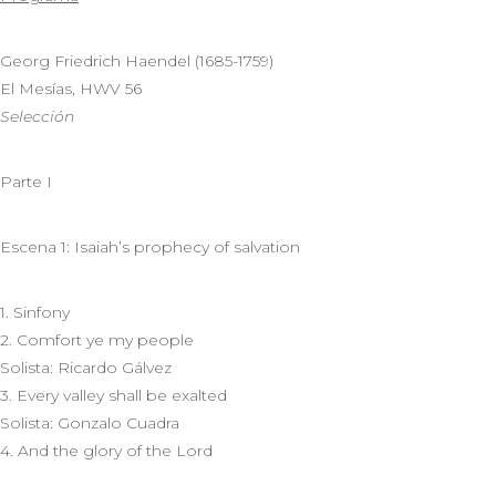
Georg Friedrich Haendel (1685-1759)
El Mesías, HWV 56
Selección
Parte I
Escena 1: Isaiah’s prophecy of salvation
1. Sinfony
2. Comfort ye my people
Solista: Ricardo Gálvez
3. Every valley shall be exalted
Solista: Gonzalo Cuadra
4. And the glory of the Lord