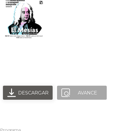
4 y 5 de diciembre: Coro
Madrigalista & Syntagma
Musicum Usach - El Mesías
DESCARGAR
AVANCE
Programa