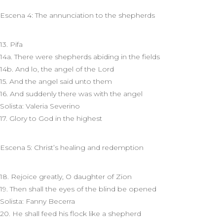
Escena 4: The annunciation to the shepherds
13. Pifa
14a. There were shepherds abiding in the fields
14b. And lo, the angel of the Lord
15. And the angel said unto them
16. And suddenly there was with the angel
Solista: Valeria Severino
17. Glory to God in the highest
Escena 5: Christ’s healing and redemption
18. Rejoice greatly, O daughter of Zion
19. Then shall the eyes of the blind be opened
Solista: Fanny Becerra
20. He shall feed his flock like a shepherd