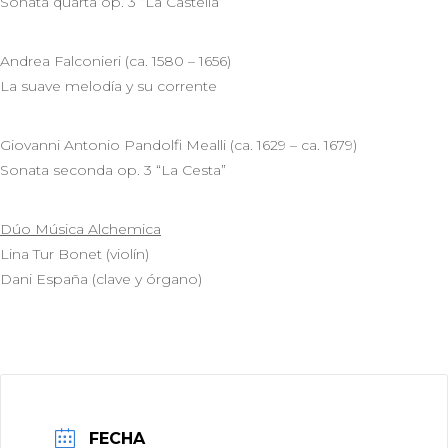
Sonata quarta op. 3 “La Castella”
Andrea Falconieri (ca. 1580 – 1656)
La suave melodía y su corrente
Giovanni Antonio Pandolfi Mealli (ca. 1629 – ca. 1679)
Sonata seconda op. 3 “La Cesta”
Dúo Música Alchemica
Lina Tur Bonet (violín)
Dani España (clave y órgano)
FECHA