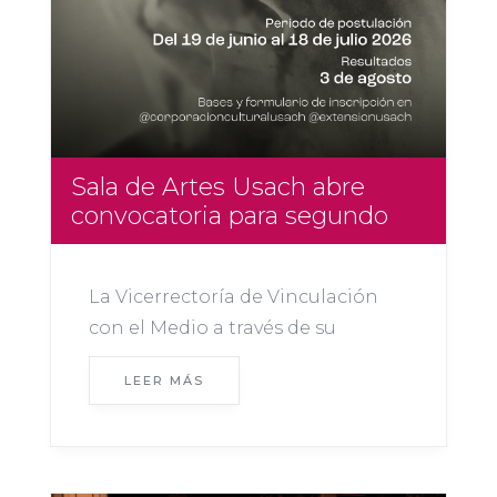
Sala de Artes Usach abre
convocatoria para segundo
semestre 2026
La Vicerrectoría de Vinculación
con el Medio a través de su
Corporación Cultural y el
LEER MÁS
Departamento de Extensión
Usach invitan a artistas visuales,
creadores y colectivos a postular a
la convocatoria para integrar la