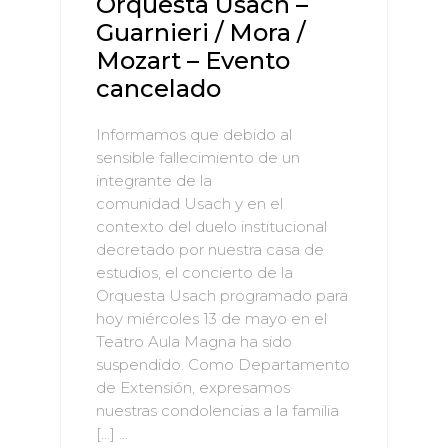
Orquesta Usach –
Guarnieri / Mora /
Mozart – Evento
cancelado
Informamos que debido al
sensible fallecimiento de un
integrante de la
comunidad Usach y en el
contexto del duelo institucional
decretado por nuestra casa de
estudios, el concierto de la
Orquesta Usach programado para
hoy miércoles 13 de mayo en el
Teatro Aula Magna ha sido
suspendido. Como Departamento
de Extensión, expresamos
nuestras condolencias a la familia
[…] ...