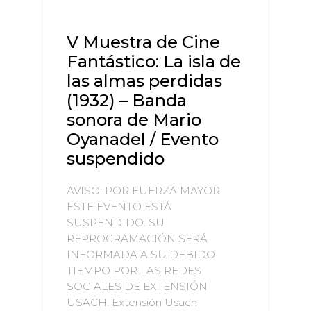
V Muestra de Cine
Fantástico: La isla de
las almas perdidas
(1932) – Banda
sonora de Mario
Oyanadel / Evento
suspendido
AVISO: POR FUERZA MAYOR
ESTE EVENTO ESTÁ
SUSPENDIDO. SU
REPROGRAMACIÓN SERÁ
INFORMADA A SU DEBIDO
TIEMPO POR LAS REDES
SOCIALES DE EXTENSIÓN
USACH. Extensión Usach