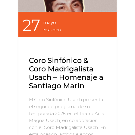
27
Mayo
19:30 - 21:00
Coro Sinfónico &
Coro Madrigalista
Usach – Homenaje a
Santiago Marín
El Coro Sinfónico Usach presenta
el segundo programa de su
temporada 2025 en el Teatro Aula
Magna Usach, en colaboración
con el Coro Madrigalista Usach. En
esta ocasión, ambos elencos