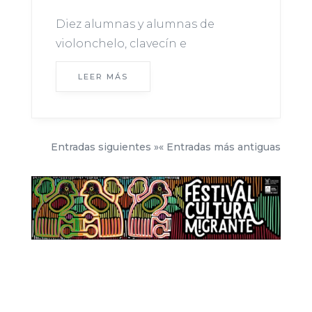
Diez alumnas y alumnas de
violonchelo, clavecín e
instrumentos de cuerdas
LEER MÁS
pulsadas ofrecieron una audición
en la que interpretaron diversas
obras del Renacimiento y el
Barroco. La iniciativa, fruto de una
Entradas siguientes »
« Entradas más antiguas
alianza entre la Usach y la
Fundación Guitarra Viva Ernesto...