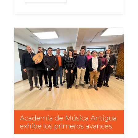
concierto se realizará este
miércoles 15 de julio (19:30 horas)
en el Teatro Aula Magna Usach y
las entradas gratuitas se
encuentran disponibles...
Academia de Música Antigua
exhibe los primeros avances
de sus estudiantes