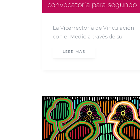
convocatoria para segundo
semestre 2026
La Vicerrectoría de Vinculación
con el Medio a través de su
Corporación Cultural y el
LEER MÁS
Departamento de Extensión
Usach invitan a artistas
visuales, creadores y colectivos
a postular a la convocatoria
para integrar la programación
de la Sala de Artes y Oficios
Usach...