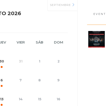
SEPTIEMBRE
O 2026
EVENT
UEV
VIER
SÁB
DOM
30
31
1
2
6
7
8
9
13
14
15
16