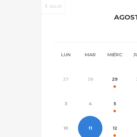
JULIO
AGOST
LUN
MAR
MIÉRC
J
27
28
29
3
4
5
10
11
12