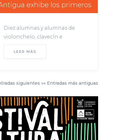
Antigua exhibe los primeros
avances de sus estudiantes
Diez alumnas y alumnas de
violonchelo, clavecín e
instrumentos de cuerdas
LEER MÁS
pulsadas ofrecieron una
audición en la que
interpretaron diversas obras
del Renacimiento y el Barroco.
tradas siguientes »
« Entradas más antiguas
La iniciativa, fruto de una
alianza entre la Usach y la
Fundación Guitarra Viva
Ernesto...