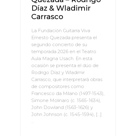
Díaz & Wladimir
Carrasco
La Fundación Guitarra Viva
Ernesto Quezada presenta el
segundo concierto de su
temporada 2026 en el Teatro
Aula Magna Usach. En esta
ocasión se presenta el dúo de
Rodrigo Díaz y Wladimir
Carrasco, que interpretará obras
de compositores como
Francesco da Milano (1497-1543),
Simone Molinaro (c. 1565-1634),
John Dowland (1563-1626) y
John Johnson (c. 1545-1594), […]
...