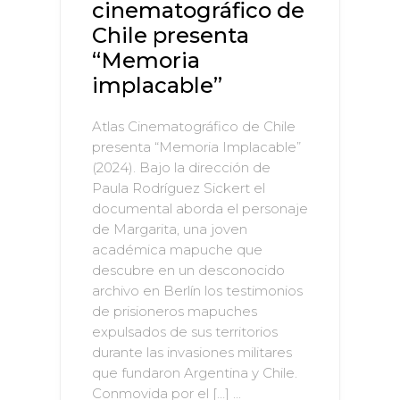
cinematográfico de
Chile presenta
“Memoria
implacable”
Atlas Cinematográfico de Chile
presenta “Memoria Implacable”
(2024). Bajo la dirección de
Paula Rodríguez Sickert el
documental aborda el personaje
de Margarita, una joven
académica mapuche que
descubre en un desconocido
archivo en Berlín los testimonios
de prisioneros mapuches
expulsados de sus territorios
durante las invasiones militares
que fundaron Argentina y Chile.
Conmovida por el […] ...