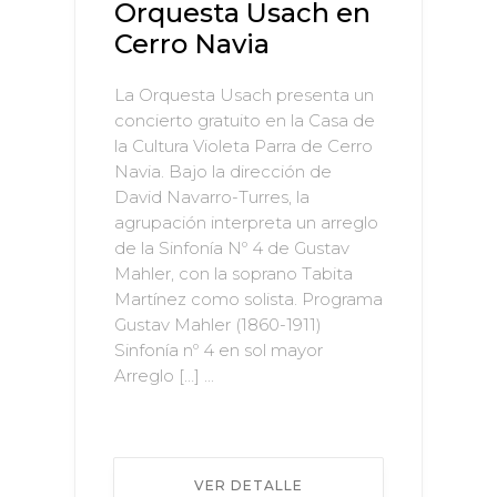
Orquesta Usach en
Cerro Navia
La Orquesta Usach presenta un
concierto gratuito en la Casa de
la Cultura Violeta Parra de Cerro
Navia. Bajo la dirección de
David Navarro-Turres, la
agrupación interpreta un arreglo
de la Sinfonía Nº 4 de Gustav
Mahler, con la soprano Tabita
Martínez como solista. Programa
Gustav Mahler (1860-1911)
Sinfonía nº 4 en sol mayor
Arreglo […] ...
VER DETALLE