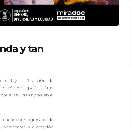
nda y tan
ltural y la Dirección de
ibición de la película “Tan
ubre a las 19:00 horas en el
, su director y egresado de
, nos acerca a la creación