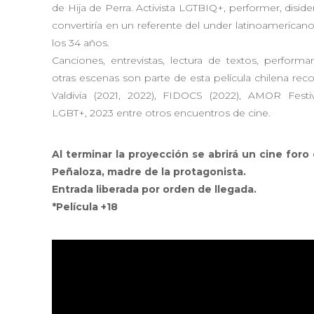
de Hija de Perra. Activista LGTBIQ+, performer, disiden
convertiría en un referente del under latinoamerican
los 34 años.
Canciones, entrevistas, lectura de textos, performa
otras escenas son parte de esta película chilena re
Valdivia (2021, 2022), FIDOCS (2022), AMOR Festi
LGBT+, 2023 entre otros encuentros de cine.
Al terminar la proyección se abrirá un cine foro
Peñaloza, madre de la protagonista.
Entrada liberada por orden de llegada.
*Película +18