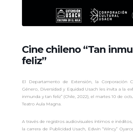
Cine chileno “Tan inmu
feliz”
El Departamento de Extensión, la Corporación Cu
Género, Diversidad y Equidad Usach les invita a la exh
inmunda y tan feliz” (Chile, 2022), el martes 10 de oct
Teatro Aula Magna.
A través de registros audiovisuales íntimos e inéditos
la carrera de Publicidad Usach, Edwin “Wincy” Oyarce