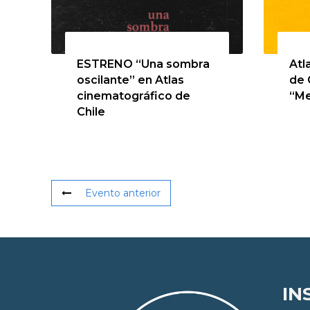
13 de agosto de 2026
20 
ESTRENO “Una sombra
Atl
oscilante” en Atlas
de 
cinematográfico de
“Me
Chile
Evento anterior
IN