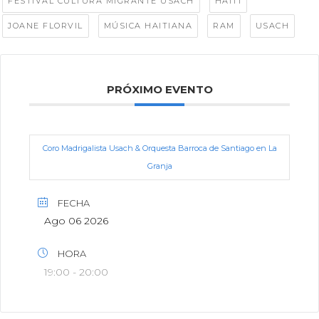
,
,
FESTIVAL CULTURA MIGRANTE USACH
HAITÍ
,
,
,
JOANE FLORVIL
MÚSICA HAITIANA
RAM
USACH
PRÓXIMO EVENTO
Coro Madrigalista Usach & Orquesta Barroca de Santiago en La
Granja
FECHA
Ago 06 2026
HORA
19:00 - 20:00