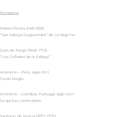
Programa
Mateo Flecha (1481-1553)
“San Sabeya Gugurumbé” de
La Negrina
Juan de Araujo (1646 -1712)
“Los Coflades de la Estleya”
Anónimo – Perú, siglo XVII
Turulu Neglo
Anónimo – Coímbra, Portugal, siglo XVII
Sa qui turu zente pleta
Santiago de Murcia (1673 -1739)