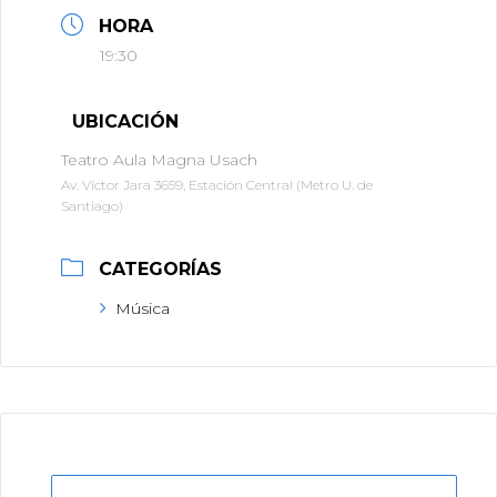
HORA
19:30
UBICACIÓN
Teatro Aula Magna Usach
Av. Víctor Jara 3659, Estación Central (Metro U. de
Santiago)
CATEGORÍAS
Música