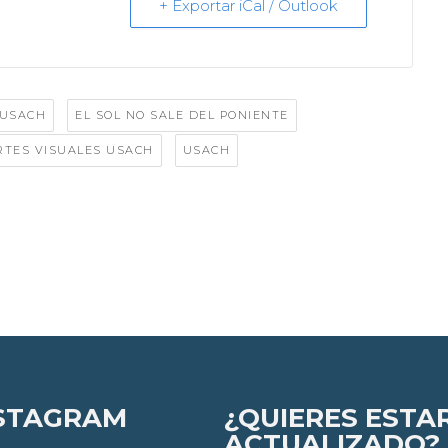
+ Exportar iCal / Outlook
,
,
 USACH
EL SOL NO SALE DEL PONIENTE
,
RTES VISUALES USACH
USACH
STAGRAM
¿QUIERES ESTA
ACTUALIZADO?