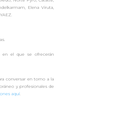
oledo, Norte Pyro, Catatte,
ndelkarmam, Elena Viruta,
 YAEZ.
as.
o en el que se ofrecerán
a conversar en torno a la
oráneo y profesionales de
iones aquí
.