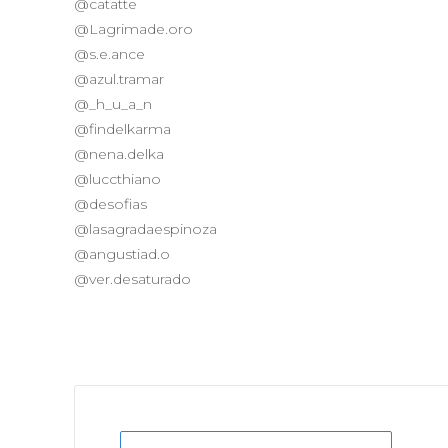
@catatte
@Lagrimade.oro
@s.e.ance
@azul.tramar
@_h_u_a_n
@findelkarma
@nena.delka
@luccthiano
@desofias
@lasagradaespinoza
@angustiad.o
@ver.desaturado