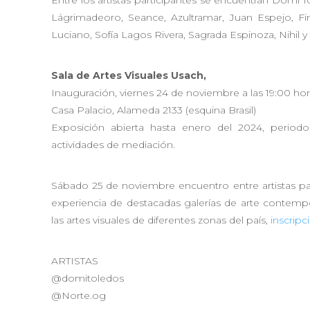
Entre los artistas participantes se encuentran Domi T
Lágrimadeoro, Seance, Azultramar, Juan Espejo, Fi
Luciano, Sofía Lagos Rivera, Sagrada Espinoza, Nihil y
Sala de Artes Visuales Usach,
Inauguración, viernes 24 de noviembre a las 19:00 hor
Casa Palacio, Alameda 2133 (esquina Brasil)
Exposición abierta hasta enero del 2024, period
actividades de mediación.
Sábado 25 de noviembre encuentro entre artistas par
experiencia de destacadas galerías de arte contemp
las artes visuales de diferentes zonas del país,
inscripc
ARTISTAS
@domitoledos
@Norte.og