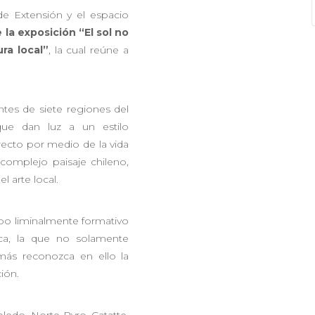
e Extensión y el espacio
e la exposición “El sol no
ra local”
, la cual reúne a
tes de siete regiones del
que dan luz a un estilo
recto por medio de la vida
complejo paisaje chileno,
l arte local.
mpo liminalmente formativo
ica, la que no solamente
más reconozca en ello la
ión.