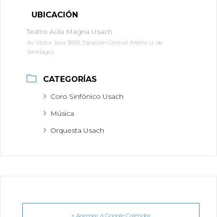
UBICACIÓN
Teatro Aula Magna Usach
Av. Víctor Jara 3659, Estación Central (Metro U. de
Santiago)
CATEGORÍAS
Coro Sinfónico Usach
Música
Orquesta Usach
+ Agregar a Google Calendar