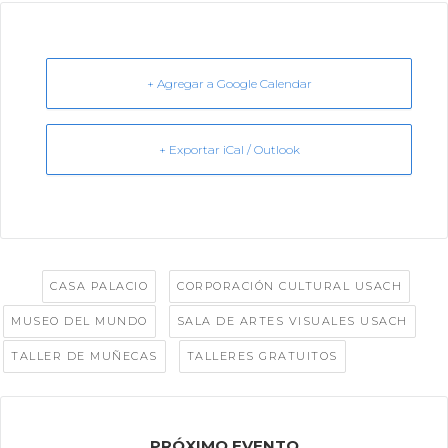
+ Agregar a Google Calendar
+ Exportar iCal / Outlook
Tags:
,
,
CASA PALACIO
CORPORACIÓN CULTURAL USACH
,
,
MUSEO DEL MUNDO
SALA DE ARTES VISUALES USACH
,
TALLER DE MUÑECAS
TALLERES GRATUITOS
PRÓXIMO EVENTO