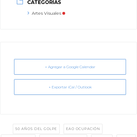
CATEGORÍAS
Artes Visuales
+ Agregar a Google Calendar
+ Exportar iCal / Outlook
Tags:
,
,
50 AÑOS DEL GOLPE
EAO OCUPACIÓN