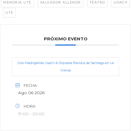
,
,
,
MEMORIA UTE
SALVADOR ALLENDE
TEATRO
USACH
,
UTE
PRÓXIMO EVENTO
Coro Madrigalista Usach & Orquesta Barroca de Santiago en La
Granja
FECHA
Ago 06 2026
HORA
19:00 - 20:00