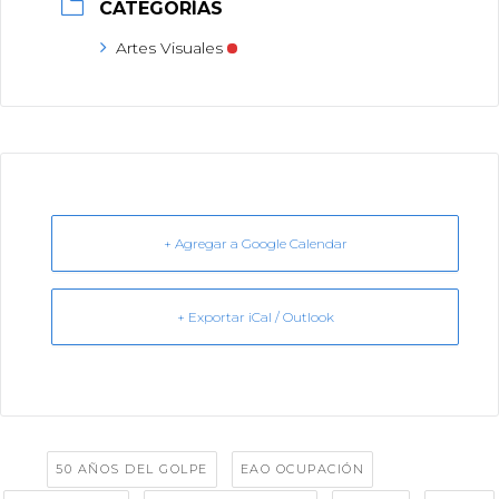
CATEGORÍAS
Artes Visuales
+ Agregar a Google Calendar
+ Exportar iCal / Outlook
Tags:
,
,
50 AÑOS DEL GOLPE
EAO OCUPACIÓN