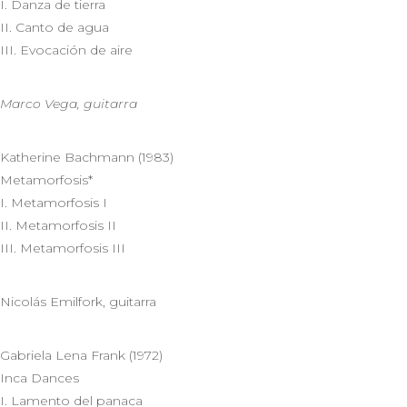
I. Danza de tierra
II. Canto de agua
III. Evocación de aire
Marco Vega, guitarra
Katherine Bachmann (1983)
Metamorfosis*
I. Metamorfosis I
II. Metamorfosis II
III. Metamorfosis III
Nicolás Emilfork, guitarra
Gabriela Lena Frank (1972)
Inca Dances
I. Lamento del panaca