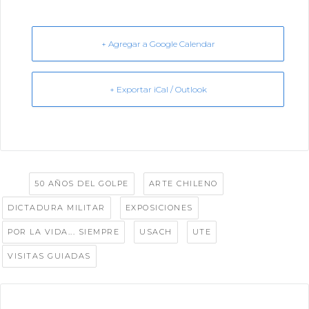
+ Agregar a Google Calendar
+ Exportar iCal / Outlook
Tags:
,
,
50 AÑOS DEL GOLPE
ARTE CHILENO
,
,
DICTADURA MILITAR
EXPOSICIONES
,
,
,
POR LA VIDA... SIEMPRE
USACH
UTE
VISITAS GUIADAS