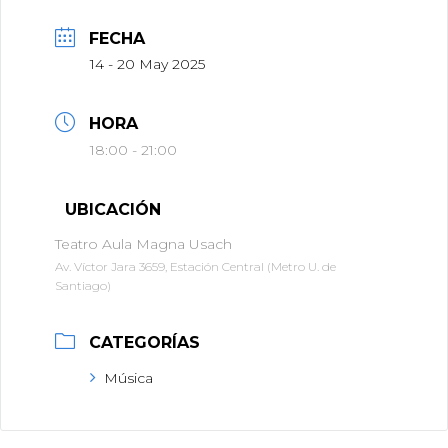
FECHA
14 - 20 May 2025
HORA
18:00 - 21:00
UBICACIÓN
Teatro Aula Magna Usach
Av. Víctor Jara 3659, Estación Central (Metro U. de
Santiago)
CATEGORÍAS
Música