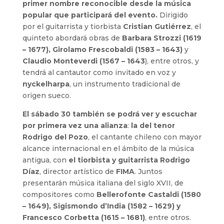
primer nombre reconocible desde la música
popular que participará del evento.
Dirigido
por el guitarrista y tiorbista
Cristian
Gutiérrez
, el
quinteto abordará obras de
Barbara Strozzi (1619
– 1677), Girolamo Frescobaldi (1583 – 1643)
y
Claudio Monteverdi (1567 – 1643
), entre otros, y
tendrá al cantautor como invitado en voz y
nyckelharpa
, un instrumento tradicional de
origen sueco.
El sábado 30 también se podrá ver y escuchar
por primera vez una alianza
:
la del tenor
Rodrigo del Pozo
, el cantante chileno con mayor
alcance internacional en el ámbito de la música
antigua, con
el tiorbista y guitarrista Rodrigo
Díaz
, director artístico de
FIMA
. Juntos
presentarán música italiana del siglo XVII, de
compositores como ​​
Bellerofonte Castaldi (1580
– 1649), Sigismondo d’India (1582 – 1629) y
Francesco Corbetta (1615 – 1681)
, entre otros.