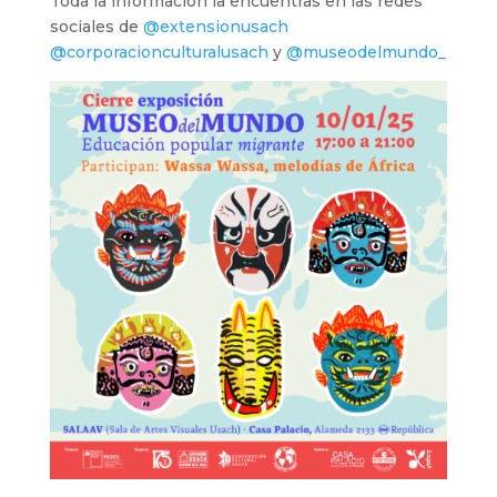
Toda la información la encuentras en las redes
sociales de
@extensionusach
@corporacionculturalusach
y
@museodelmundo_