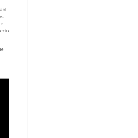
 del
s.
de
vecín
ue
s