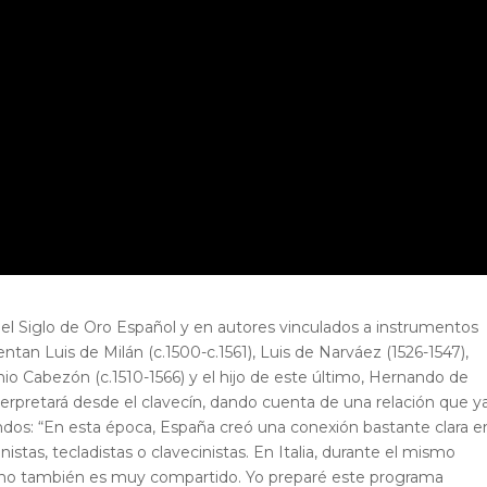
el Siglo de Oro Español y en autores vinculados a instrumentos
entan Luis de Milán (c.1500-c.1561), Luis de Narváez (1526-1547),
io Cabezón (c.1510-1566) y el hijo de este último, Hernando de
nterpretará desde el clavecín, dando cuenta de una relación que y
ndos: “En esta época, España creó una conexión bastante clara e
anistas, tecladistas o clavecinistas. En Italia, durante el mismo
órgano también es muy compartido. Yo preparé este programa