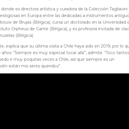
 donde es directora artística y curadora de la Colección Tagliavini
stigiosas en Europa entre las dedicadas a instrumentos antiguo
bouw de Brujas (Bélgica), cursa un doctorado en la Universidad 
stituto Orpheus de Gante (Bélgica), y es profesora invitada de cla
ruselas (Bélgica).
e, explica que su última visita a Chile haya sido en 2019, por lo q
 años: “Siempre es muy especial tocar allá”, admite. “Toco tanto
edo ir muy poquitas veces a Chile, así que siempre es un
ién están mis seres queridos”.