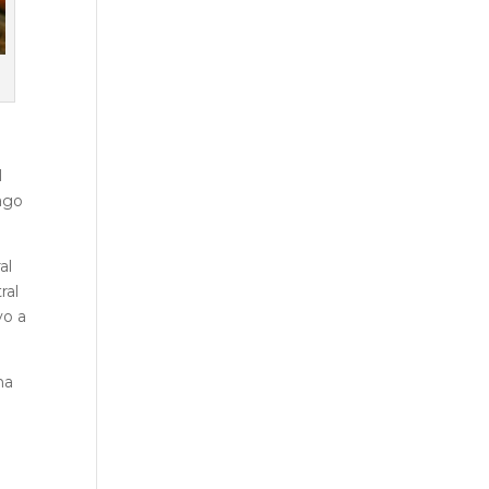
l
ago
al
ral
yo a
ha