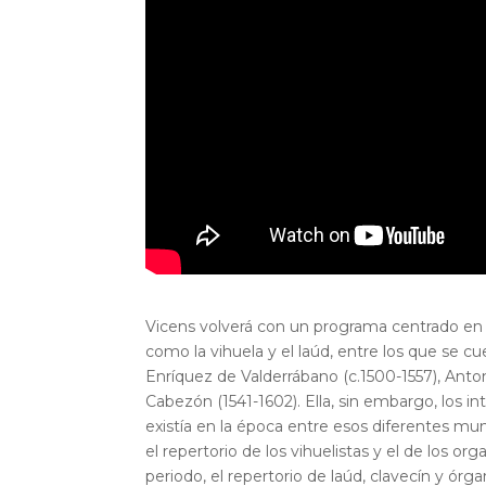
Vicens volverá con un programa centrado en 
como la vihuela y el laúd, entre los que se cu
Enríquez de Valderrábano (c.1500-1557), Anton
Cabezón (1541-1602). Ella, sin embargo, los i
existía en la época entre esos diferentes mu
el repertorio de los vihuelistas y el de los org
periodo, el repertorio de laúd, clavecín y 