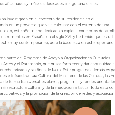
 aficionados y músicos dedicados a la guitarra o a los
 ha investigado en el contexto de su residencia en el
ando en un proyecto que va a culminar con el estreno de una
ontexto, este año me he dedicado a explorar conceptos desarroll
de instrumentos en España, en el siglo XVI, y he tenido que estudi
ecto muy contemporáneo, pero la base está en este repertorio
rma parte del Programa de Apoyo a Organizaciones Culturales
las Artes y el Patrimonio, que busca fortalecer y dar continuidad a
 derecho privado y sin fines de lucro. Este programa además es p
 e Infraestructura Cultural del Ministerio de las Culturas, las A
ina de forma transversal los planes, programas y fondos orientados
nfraestructura cultural, y de la mediación artística. Todo esto co
ticipativos, y la promoción de la creación de redes y asociacion