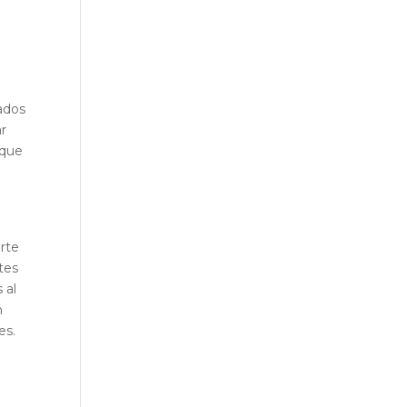
ados
ar
 que
arte
rtes
 al
n
es.