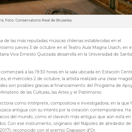
ns. Foto: Conservatorio Real de Bruselas.
una de las más reputadas músicas chilenas establecidas en el
 próximo jueves 3 de octubre en el Teatro Aula Magna Usach, en e
arra Viva Ernesto Quezada desarrolla en la Universidad de Santi
 comenzará a las 19:30 horas en la sala ubicada en Estación Centr
es, el miércoles 2 de octubre, la artista realizará una clase magist
ades son posibles gracias al financiamiento del Programa de Apo
nisterio de las Culturas, las Artes y el Patrimonio.
ectoria como intérprete, compositora e investigadora, en la que 
sica antigua con su interés por la creación contemporánea. Ha
aicos del mundo, como el clavecín más antiguo que aún está en
s. Con ese instrumento, originario del Nápoles de alrededor de
(2017), reconocido con el premio Diapason d’Or.