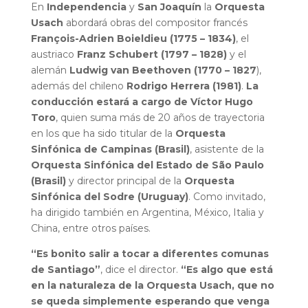
En
Independencia
y
San Joaquín
la
Orquesta
Usach
abordará obras del compositor francés
François-Adrien Boieldieu (1775 – 1834)
, el
austriaco
Franz Schubert (1797 – 1828)
y el
alemán
Ludwig van Beethoven (1770​ – 1827
),
además del chileno
Rodrigo Herrera (1981)
.
La
conducción estará a cargo de Víctor Hugo
Toro
, quien suma más de 20 años de trayectoria
en los que ha sido titular de la
Orquesta
Sinfónica de Campinas (Brasil)
, asistente de la
Orquesta Sinfónica del Estado de São Paulo
(Brasil)
y director principal de la
Orquesta
Sinfónica del Sodre (Uruguay)
. Como invitado,
ha dirigido también en Argentina, México, Italia y
China, entre otros países.
“Es bonito salir a tocar a diferentes comunas
de Santiago”
, dice el director.
“Es algo que está
en la naturaleza de la Orquesta Usach, que no
se queda simplemente esperando que venga