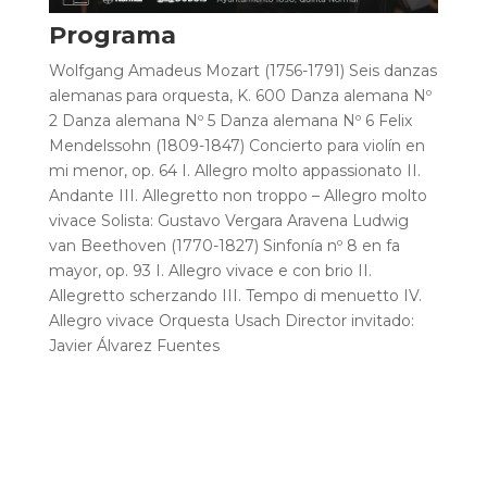
Programa
Wolfgang Amadeus Mozart (1756-1791)
Seis danzas
alemanas para orquesta, K. 600
Danza alemana Nº
2
Danza alemana Nº 5
Danza alemana Nº 6
Felix
Mendelssohn (1809-1847)
Concierto para violín en
mi menor, op. 64
I. Allegro molto appassionato
II.
Andante
III. Allegretto non troppo – Allegro molto
vivace
Solista: Gustavo Vergara Aravena
Ludwig
van Beethoven (1770-1827)
Sinfonía nº 8 en fa
mayor, op. 93
I. Allegro vivace e con brio
II.
Allegretto scherzando
III. Tempo di menuetto
IV.
Allegro vivace
Orquesta Usach
Director invitado:
Javier Álvarez Fuentes