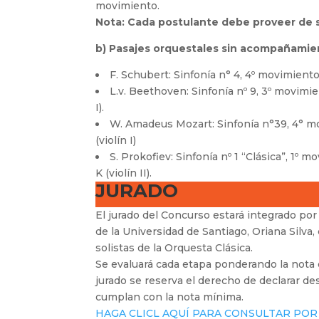
movimiento.
Nota: Cada postulante debe proveer de 
b) Pasajes orquestales sin acompañamie
F. Schubert: Sinfonía n° 4, 4º movimiento,
L.v. Beethoven: Sinfonía nº 9, 3º movimi
I).
W. Amadeus Mozart: Sinfonía n°39, 4° m
(violín I)
S. Prokofiev: Sinfonía nº 1 “Clásica”, 1º
K (violín II).
JURADO
El jurado del Concurso estará integrado por
de la Universidad de Santiago, Oriana Silva,
solistas de la Orquesta Clásica.
Se evaluará cada etapa ponderando la nota d
jurado se reserva el derecho de declarar de
cumplan con la nota mínima.
HAGA CLICL AQUÍ PARA CONSULTAR POR