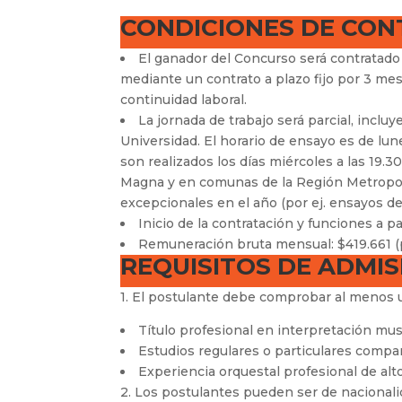
CONDICIONES DE CON
El ganador del Concurso será contratado 
mediante un contrato a plazo fijo por 3 mese
continuidad laboral.
La jornada de trabajo será parcial, inclu
Universidad. El horario de ensayo es de lun
son realizados los días miércoles a las 19.3
Magna y en comunas de la Región Metropoli
excepcionales en el año (por ej. ensayos de
Inicio de la contratación y funciones a pa
Remuneración bruta mensual: $419.661 (
REQUISITOS DE ADMIS
1. El postulante debe comprobar al menos u
Título profesional en interpretación mus
Estudios regulares o particulares compa
Experiencia orquestal profesional de alto
2. Los postulantes pueden ser de nacionalid