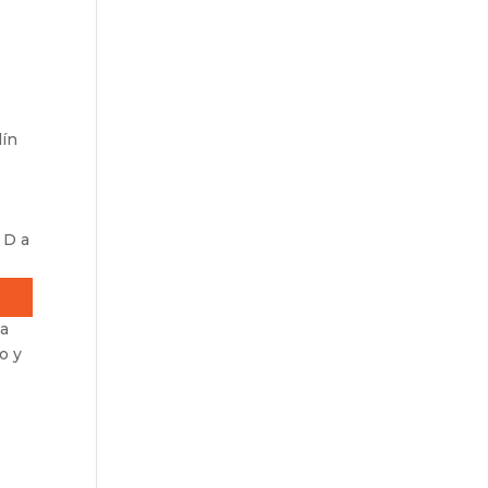
lín
 D a
ca
o y