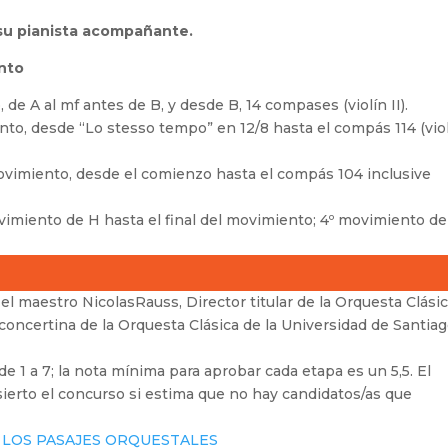
su pianista acompañante.
nto
 de A al mf antes de B, y desde B, 14 compases (violín II).
ento, desde “Lo stesso tempo” en 12/8 hasta el compás 114 (vio
ovimiento, desde el comienzo hasta el compás 104 inclusive
 movimiento de H hasta el final del movimiento; 4º movimiento de
 el maestro NicolasRauss, Director titular de la Orquesta Clási
 concertina de la Orquesta Clásica de la Universidad de Santiag
e 1 a 7; la nota mínima para aprobar cada etapa es un 5,5. El
sierto el concurso si estima que no hay candidatos/as que
 LOS PASAJES ORQUESTALES