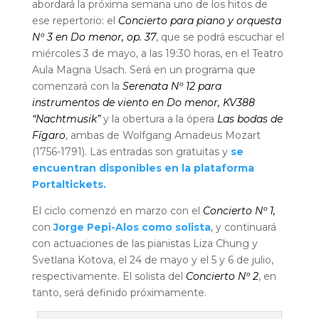
abordará la próxima semana uno de los hitos de
ese repertorio: el
Concierto para piano y orquesta
Nº 3 en Do menor, op. 37
, que se podrá escuchar el
miércoles 3 de mayo, a las 19:30 horas, en el Teatro
Aula Magna Usach. Será en un programa que
comenzará con la
Serenata Nº 12 para
instrumentos de viento en Do menor, KV388
“Nachtmusik”
y la obertura a la ópera
Las bodas de
Fígaro
, ambas de Wolfgang Amadeus Mozart
(1756-1791). Las entradas son gratuitas y
se
encuentran disponibles en la plataforma
Portaltickets.
El ciclo comenzó en marzo con el
Concierto Nº 1,
con
Jorge Pepi-Alos como solista
, y continuará
con actuaciones de las pianistas Liza Chung y
Svetlana Kotova, el 24 de mayo y el 5 y 6 de julio,
respectivamente. El solista del
Concierto Nº 2
, en
tanto, será definido próximamente.