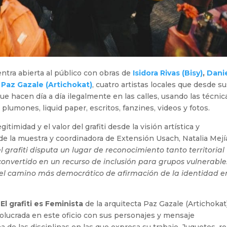
ntra abierta al público con obras de
Isidora Rivas (Bisy)
,
Dani
y
Paz Gazale (Artichokat)
, cuatro artistas locales que desde s
ue hacen día a día ilegalmente en las calles, usando las técnic
 plumones, liquid paper, escritos, fanzines, videos y fotos.
gitimidad y el valor del grafiti desde la visión artística y
 de la muestra y coordinadora de Extensión Usach, Natalia Mejí
el grafiti disputa un lugar de reconocimiento tanto territorial
 convertido en un recurso de inclusión para grupos vulnerable
n el camino más democrático de afirmación de la identidad e
o
El grafiti es Feminista
de la arquitecta Paz Gazale (Artichokat)
volucrada en este oficio con sus personajes y mensaje