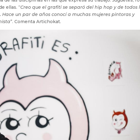
 una de las disciplinas en las que expresa su trabajo. Juguetes, r
e ellas. “
Creo que el grafiti se separó del hip hop y de todos 
 Hace un par de años conocí a muchas mujeres pintoras y
nista
”. Comenta Artichokat.