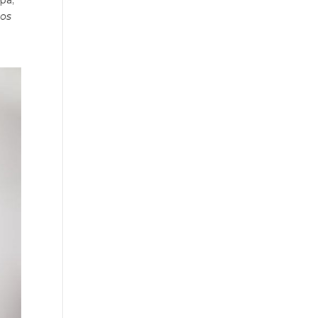
opa,
los