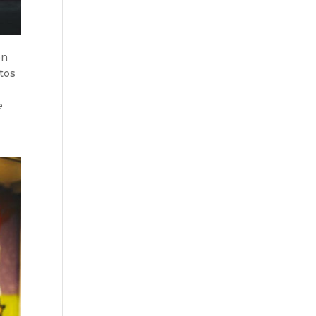
on
atos
e