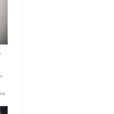
,
ás
rna