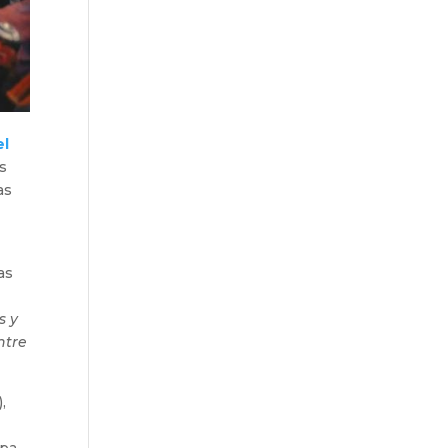
el
us
as
as
s y
ntre
,