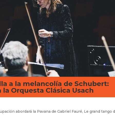
la a la melancolía de Schubert:
a la Orquesta Clásica Usach
rupación abordará la Pavana de Gabriel Fauré, Le grand tango d