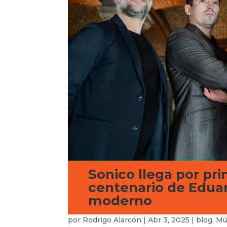
Sonico llega por pri
centenario de Eduar
moderno
por
Rodrigo Alarcón
|
Abr 3, 2025
|
blog
,
Mú