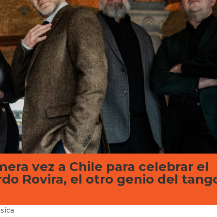
mera vez a Chile para celebrar el
do Rovira, el otro genio del tang
sica