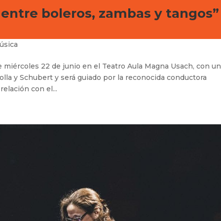
í entre boleros, zambas y tangos”
úsica
e miércoles 22 de junio en el Teatro Aula Magna Usach, con u
olla y Schubert y será guiado por la reconocida conductora
elación con el...