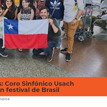
s: Coro Sinfónico Usach
n festival de Brasil
úsica