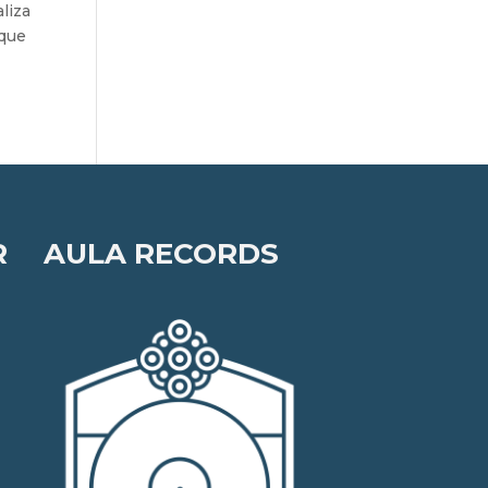
aliza
 que
R
AULA RECORDS