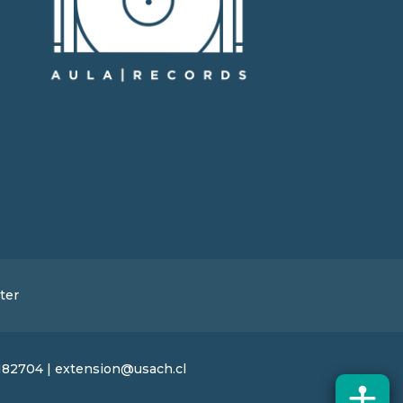
ter
27182704 | extension@usach.cl