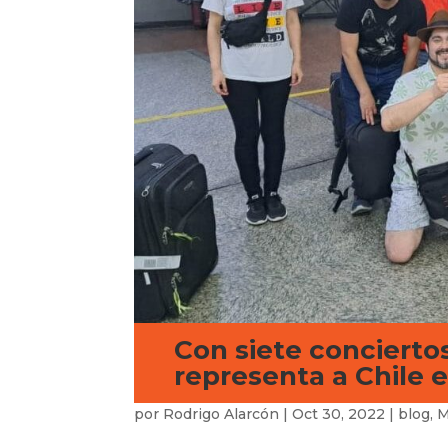
Con siete concierto
representa a Chile e
por
Rodrigo Alarcón
|
Oct 30, 2022
|
blog
,
M