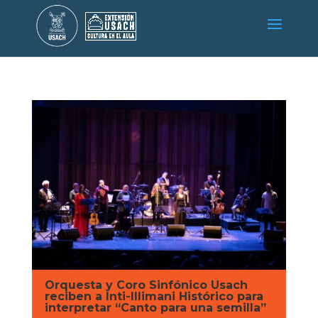
Orquesta y Coro Sinfónico Usach
reciben a Inti-Illimani Histórico para
interpretar “Canto para una semilla”