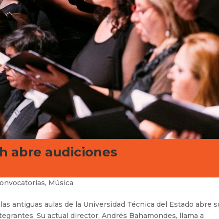
h abre audiciones
onvocatorias
,
Música
as antiguas aulas de la Universidad Técnica del Estado abre s
egrantes. Su actual director, Andrés Bahamondes, llama a