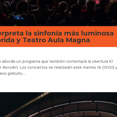
rpreta la sinfonía más luminosa
rida y Teatro Aula Magna
nco aborda un programa que también contempla la obertura El
 Borodin. Los conciertos se realizarán este martes 16 (19:00) 
so gratuito....