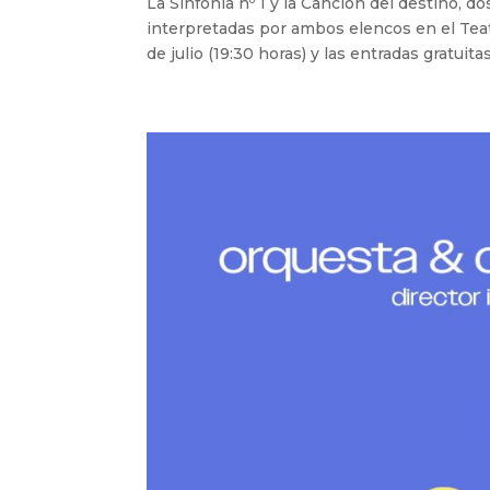
La Sinfonía nº 1 y la Canción del destino, 
interpretadas por ambos elencos en el Teat
de julio (19:30 horas) y las entradas gratuita