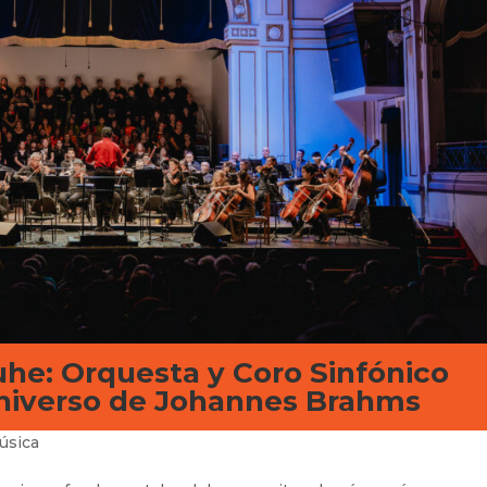
ruhe: Orquesta y Coro Sinfónico
universo de Johannes Brahms
úsica