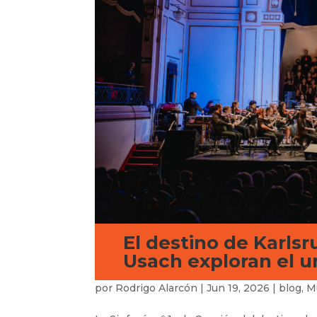
El destino de Karls
Usach exploran el 
por
Rodrigo Alarcón
|
Jun 19, 2026
|
blog
,
M