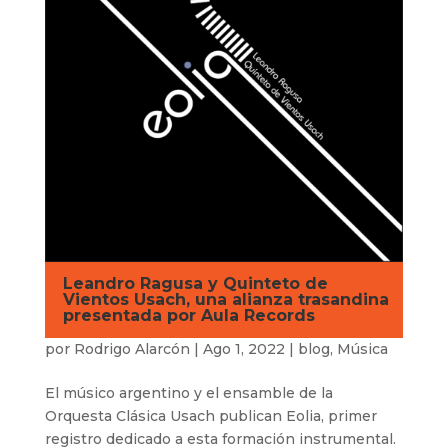
Leandro Ragusa y Quinteto de
Vientos Usach, una alianza trasandina
presentada por Aula Records
por
Rodrigo Alarcón
|
Ago 1, 2022
|
blog
,
Música
El músico argentino y el ensamble de la
Orquesta Clásica Usach publican Eolia, primer
registro dedicado a esta formación instrumental.