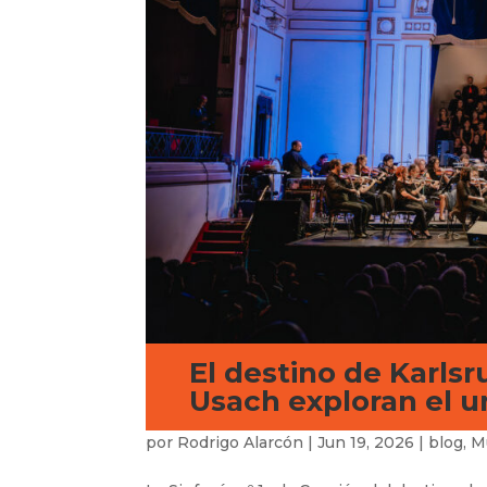
El destino de Karls
Usach exploran el 
por
Rodrigo Alarcón
|
Jun 19, 2026
|
blog
,
M