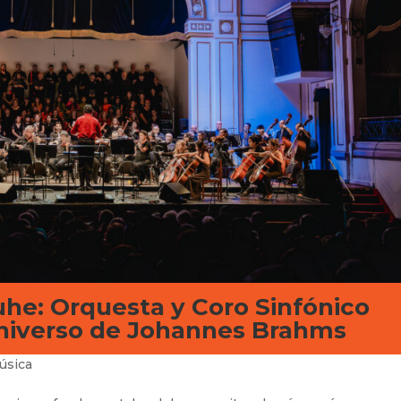
ruhe: Orquesta y Coro Sinfónico
universo de Johannes Brahms
úsica