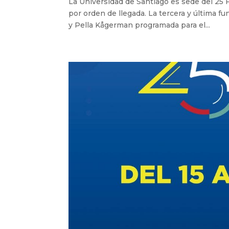
La Universidad de Santiago es sede del 25 F
por orden de llegada. La tercera y última fu
y Pella Kågerman programada para el...