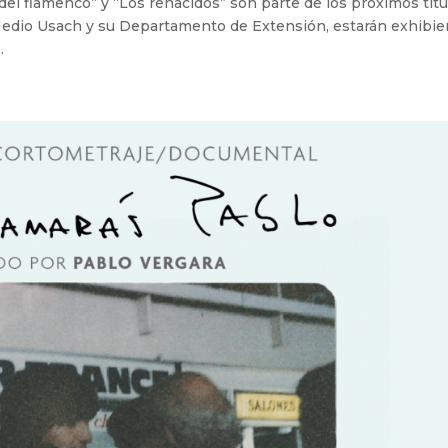
 del flamenco” y “Los renacidos” son parte de los próximos títu
 Medio Usach y su Departamento de Extensión, estarán exhibie
.