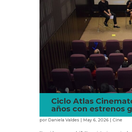
Ciclo Atlas Cinemat
años con estrenos g
por
Daniela Valdes
|
May 6, 2026
|
Cine