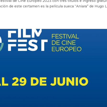
estival de Cine Europeo 2023 con tres títulos e ingreso gratui
nción de este certamen es la película sueca “Aniara” de Hugo Li