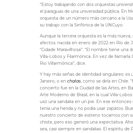
“Estoy trabajando con dos orquestas universit
el paraguas de una universidad pública. En 
orquesta de un número más cercano a la Usac
su trabajo con la Sinfónica de la UNCuyo.
Aunque la tercera orquesta es la más nueva,
afectos: nacida en enero de 2022 en Río de Jan
“Cidade Maravilhosa”. “El nombre tiene una d
Villa-Lobos y Filarmónica. En vez de llamarla
Rio Villarmônica”, dice.
Y hay más señas de identidad singulares: es
Janeiro, o en
chalas
, como se diría en Chile
concierto fue en la Ciudad de las Artes, en
Arte Moderno de Brasil, en la cual Villa-Lobos
usó una sandalia en un pie. En ese entonces
tenía una herida y no podía usar zapatos. Buen
nuestro concierto de estreno tocamos con san
chiste, pero eso generó una expectativa. Aho
sea, casi siempre en sandalias. El espíritu de 