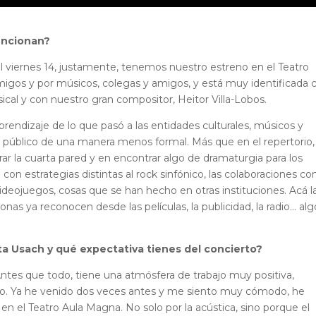
uncionan?
El viernes 14, justamente, tenemos nuestro estreno en el Teatro
migos y por músicos, colegas y amigos, y está muy identificada 
sical y con nuestro gran compositor, Heitor Villa-Lobos.
rendizaje de lo que pasó a las entidades culturales, músicos y
 público de una manera menos formal. Más que en el repertorio,
ar la cuarta pared y en encontrar algo de dramaturgia para los
con estrategias distintas al rock sinfónico, las colaboraciones co
 videojuegos, cosas que se han hecho en otras instituciones. Acá l
nas ya reconocen desde las películas, la publicidad, la radio… alg
esta Usach y qué expectativa tienes del concierto?
tes que todo, tiene una atmósfera de trabajo muy positiva,
ndo. Ya he venido dos veces antes y me siento muy cómodo, he
 el Teatro Aula Magna. No solo por la acústica, sino porque el