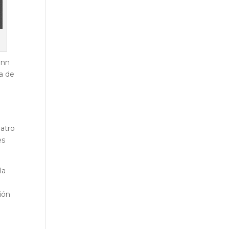
ann
ca de
eatro
es
la
ión