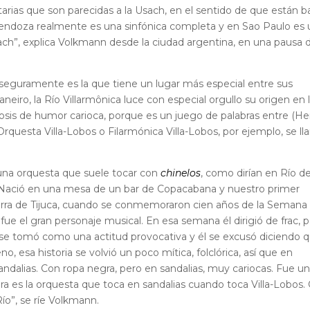
arias que son parecidas a la Usach, en el sentido de que están b
Mendoza realmente es una sinfónica completa y en Sao Paulo es
h”, explica Volkmann desde la ciudad argentina, en una pausa 
 seguramente es la que tiene un lugar más especial entre sus
eiro, la Río Villarmônica luce con especial orgullo su origen en 
osis de humor carioca, porque es un juego de palabras entre (Hei
 Orquesta Villa-Lobos o Filarmónica Villa-Lobos, por ejemplo, se l
 una orquesta que suele tocar con
chinelos
, como dirían en Río d
. “Nació en una mesa de un bar de Copacabana y nuestro primer
 Barra de Tijuca, cuando se conmemoraron cien años de la Semana
 fue el gran personaje musical. En esa semana él dirigió de frac, 
 se tomó como una actitud provocativa y él se excusó diciendo 
o, esa historia se volvió un poco mítica, folclórica, así que en
dalias. Con ropa negra, pero en sandalias, muy cariocas. Fue u
ra es la orquesta que toca en sandalias cuando toca Villa-Lobos.
Río”, se ríe Volkmann.