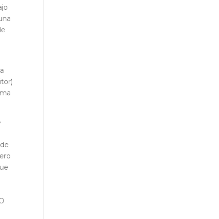
ajo
 una
de
la
tor)
lama
e
 de
pero
que
n
 O