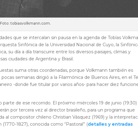
Foto: tobiasvolkmann.com.
dades que se intercalan sin pausa en la agenda de Tobías Volkm
 Orquesta Sinfónica de la Universidad Nacional de Cuyo, la Sinfóni
ca, su día a día transcurre entre los diversos paisajes, climas y
as ciudades de Argentina y Brasil.
questas suma otras coordenadas, porque Volkmann también es
 pocas semanas dirigió a la Filarmónica de Buenos Aires, en el T
aneiro -donde fue titular por varios años- para hacer diez funcion
 parte de ese recorrido. El próximo miércoles 19 de junio (19:30) 
án por tercera vez al director brasileño, para un programa que
 al compositor chileno Christian Vásquez (1969) y la interpretac
(1770-1827), conocida como “Pastoral” (
detalles y entradas