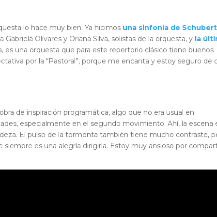
 orquesta lo hace muy bien. Ya hicimos
una sinfonía de Schubert
a Gabriela Olivares y Oriana Silva, solistas de la orquesta, y
la últ
a, es una orquesta que para este repertorio clásico tiene buenos
ctativa por la “Pastoral”, porque me encanta y estoy seguro de 
a obra de inspiración programática, algo que no era usual en
tades, especialmente en el segundo movimiento. Ahí, la escena 
cadeza. El pulso de la tormenta también tiene mucho contraste, p
siempre es una alegría dirigirla. Estoy muy ansioso por compart