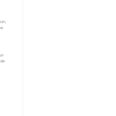
cín,
ma
un
 de