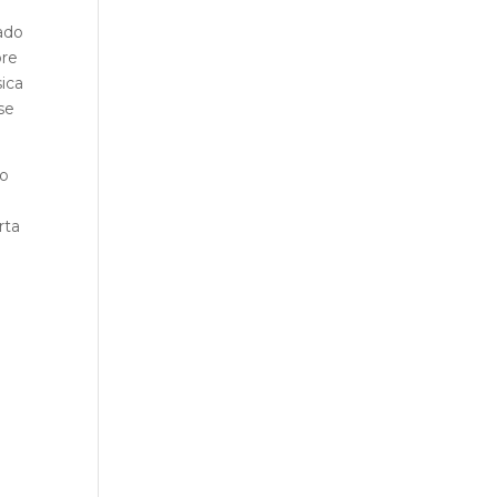
mado
re
sica
se
ro
rta