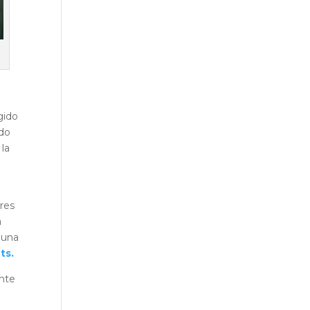
igido
ado
 la
res
á
 una
ts.
ente