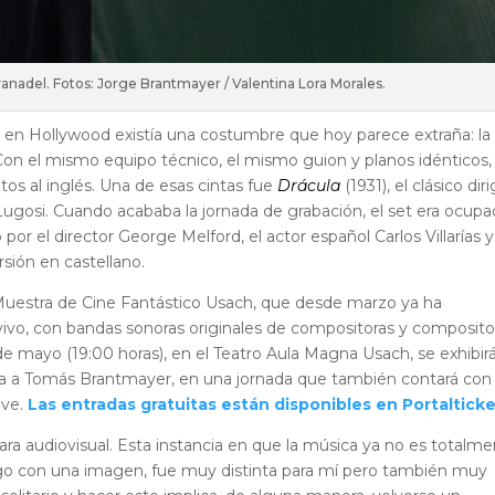
adel. Fotos: Jorge Brantmayer / Valentina Lora Morales.
e, en Hollywood existía una costumbre que hoy parece extraña: la
Con el mismo equipo técnico, el mismo guion y planos idénticos,
tos al inglés. Una de esas cintas fue
Drácula
(1931), el clásico dir
ugosi. Cuando acababa la jornada de grabación, el set era ocup
r el director George Melford, el actor español Carlos Villarías y
rsión en castellano.
 Muestra de Cine Fantástico Usach, que desde marzo ya ha
vivo, con bandas sonoras originales de compositoras y composito
e mayo (19:00 horas), en el Teatro Aula Magna Usach, se exhibir
a a Tomás Brantmayer, en una jornada que también contará con
ave.
Las entradas gratuitas están disponibles en Portalticke
ra audiovisual. Esta instancia en que la música ya no es totalm
ogo con una imagen, fue muy distinta para mí pero también muy