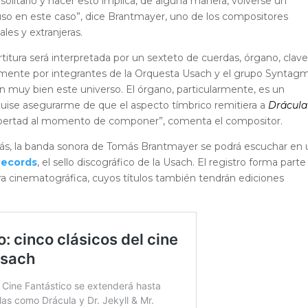
 solitario y hacer esto implica, de alguna manera, volverse un
cluso en este caso”, dice Brantmayer, uno de los compositores
les y extranjeras.
rtitura será interpretada por un sexteto de cuerdas, órgano, clave
mente por integrantes de la Orquesta Usach y el grupo Syntag
 muy bien este universo. El órgano, particularmente, es un
uise asegurarme de que el aspecto tímbrico remitiera a
Drácula
 libertad al momento de componer”, comenta el compositor.
s, la banda sonora de Tomás Brantmayer se podrá escuchar en 
Records
, el sello discográfico de la Usach. El registro forma parte
a cinematográfica, cuyos títulos también tendrán ediciones