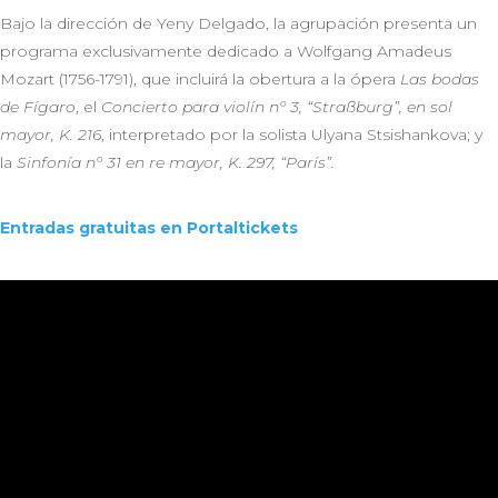
Bajo la dirección de Yeny Delgado, la agrupación presenta un
programa exclusivamente dedicado a Wolfgang Amadeus
Mozart (1756-1791), que incluirá la obertura a la ópera
Las bodas
de Fígaro
, el
Concierto para violín nº 3, “Straßburg”, en sol
mayor, K. 216
, interpretado por la solista Ulyana Stsishankova; y
la
Sinfonía nº 31 en re mayor, K. 297, “París”.
Entradas gratuitas en Portaltickets