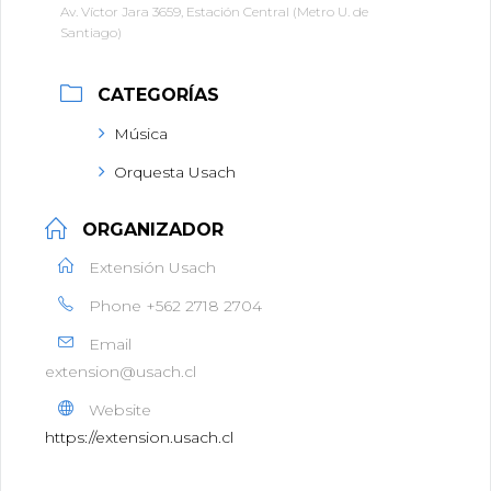
Av. Víctor Jara 3659, Estación Central (Metro U. de
Santiago)
CATEGORÍAS
Música
Orquesta Usach
ORGANIZADOR
Extensión Usach
Phone
+562 2718 2704
Email
extension@usach.cl
Website
https://extension.usach.cl