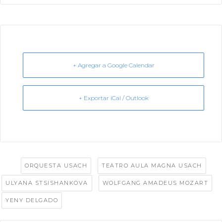
+ Agregar a Google Calendar
+ Exportar iCal / Outlook
Tags:
,
,
ORQUESTA USACH
TEATRO AULA MAGNA USACH
,
,
ULYANA STSISHANKOVA
WOLFGANG AMADEUS MOZART
YENY DELGADO