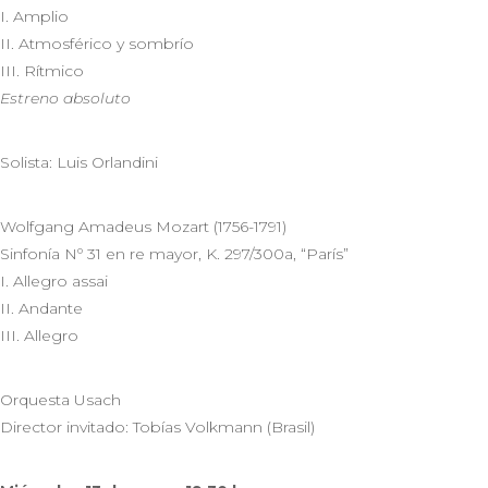
I. Amplio
II. Atmosférico y sombrío
III. Rítmico
Estreno absoluto
Solista: Luis Orlandini
Wolfgang Amadeus Mozart (1756-1791)
Sinfonía Nº 31 en re mayor, K. 297/300a, “París”
I. Allegro assai
II. Andante
III. Allegro
Orquesta Usach
Director invitado: Tobías Volkmann (Brasil)