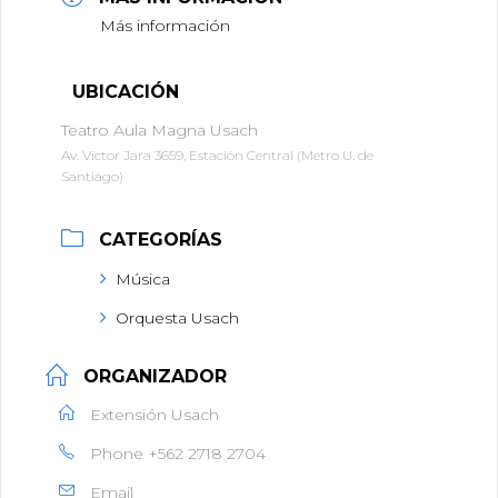
Más información
UBICACIÓN
Teatro Aula Magna Usach
Av. Víctor Jara 3659, Estación Central (Metro U. de
Santiago)
CATEGORÍAS
Música
Orquesta Usach
ORGANIZADOR
Extensión Usach
Phone
+562 2718 2704
Email