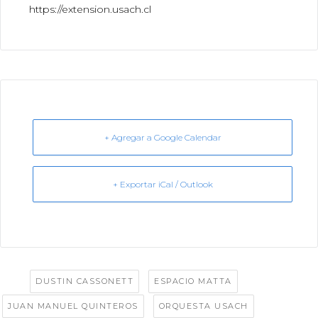
https://extension.usach.cl
+ Agregar a Google Calendar
+ Exportar iCal / Outlook
Tags:
,
,
DUSTIN CASSONETT
ESPACIO MATTA
,
,
JUAN MANUEL QUINTEROS
ORQUESTA USACH