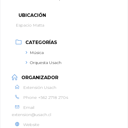
UBICACIÓN
Espacio Matta
CATEGORÍAS
Música
Orquesta Usach
ORGANIZADOR
Extensión Usach
Phone
+562 2718 2704
Email
extension@usach.cl
Website