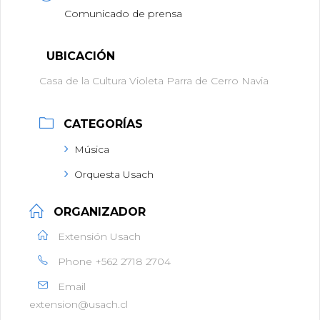
Comunicado de prensa
UBICACIÓN
Casa de la Cultura Violeta Parra de Cerro Navia
CATEGORÍAS
Música
Orquesta Usach
ORGANIZADOR
Extensión Usach
Phone
+562 2718 2704
Email
extension@usach.cl