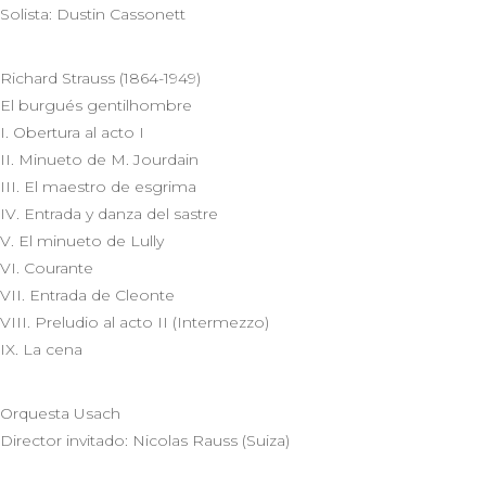
Solista: Dustin Cassonett
Richard Strauss (1864-1949)
El burgués gentilhombre
I. Obertura al acto I
II. Minueto de M. Jourdain
III. El maestro de esgrima
IV. Entrada y danza del sastre
V. El minueto de Lully
VI. Courante
VII. Entrada de Cleonte
VIII. Preludio al acto II (Intermezzo)
IX. La cena
Orquesta Usach
Director invitado: Nicolas Rauss (Suiza)