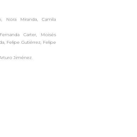
o, Nora Miranda, Camila
 Fernanda Carter, Moisés
, Felipe Gutiérrez, Felipe
 Arturo Jiménez.