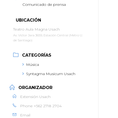
Comunicado de prensa
UBICACIÓN
Teatro Aula Magna Usach
Av. Víctor Jara 3659, Estación Central (Metro U.
de Santiago)
CATEGORÍAS
Música
Syntagma Musicum Usach
ORGANIZADOR
Extensión Usach
Phone
+562 2718 2704
Email