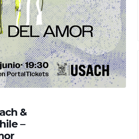
ach &
ile –
mor