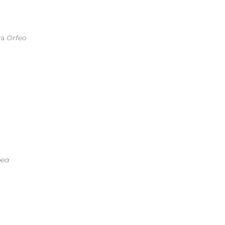
ra
Orfeo
pea