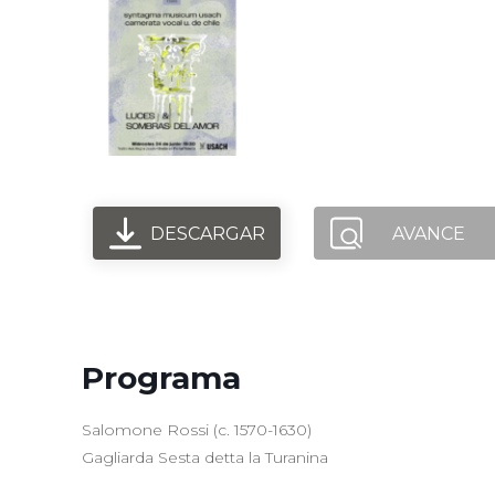
Syntagma Mus
Camerata Vocal
Luces y sombr
DESCARGAR
AVANCE
Programa
Salomone Rossi (c. 1570-1630)
Gagliarda Sesta detta la Turanina