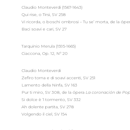
Claudio Monteverdi (1567-1643)
Qui rise, o Tirsi, SV 258
Vi ricorda, o boschi ombrosi – Tu se’ morta, de la ópe
Baci soavi e cari, SV 27
Tarquinio Merula (1595-1665)
Ciaccona, Op. 12, Nº 20
Claudio Monteverdi
Zefiro torna e di soavi accenti, SV 251
Lamento della Ninfa, SV 163
Pur ti miro, SV 308, de la ópera
La coronación de Po
Si dolce è ‘l tormento, SV 332
Ah dolente partita, SV 278
Volgendo il ciel, SV 154