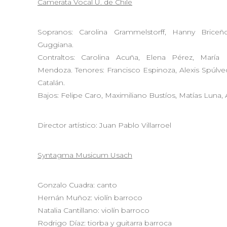
Camerata Vocal U. de Chile
Sopranos: Carolina Grammelstorff, Hanny Briceñ
Guggiana.
Contraltos: Carolina Acuña, Elena Pérez, María
Mendoza. Tenores: Francisco Espinoza, Alexis Spúlveda
Catalán.
Bajos: Felipe Caro, Maximiliano Bustíos, Matías Luna,
Director artístico: Juan Pablo Villarroel
Syntagma Musicum Usach
Gonzalo Cuadra: canto
Hernán Muñoz: violín barroco
Natalia Cantillano: violín barroco
Rodrigo Díaz: tiorba y guitarra barroca