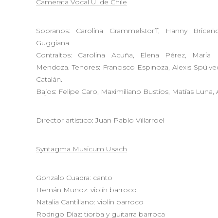
Camerata Vocal U. de Chile
Sopranos: Carolina Grammelstorff, Hanny Briceñ
Guggiana.
Contraltos: Carolina Acuña, Elena Pérez, María
Mendoza. Tenores: Francisco Espinoza, Alexis Spúlveda
Catalán.
Bajos: Felipe Caro, Maximiliano Bustíos, Matías Luna,
Director artístico: Juan Pablo Villarroel
Syntagma Musicum Usach
Gonzalo Cuadra: canto
Hernán Muñoz: violín barroco
Natalia Cantillano: violín barroco
Rodrigo Díaz: tiorba y guitarra barroca