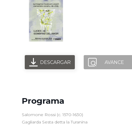
Syntagma Mus
Camerata Vocal
Luces y sombr
DESCARGAR
AVANCE
Programa
Salomone Rossi (c. 1570-1630)
Gagliarda Sesta detta la Turanina