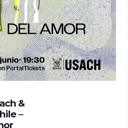
ach &
ile –
mor