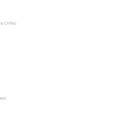
ra
Orfeo
pea