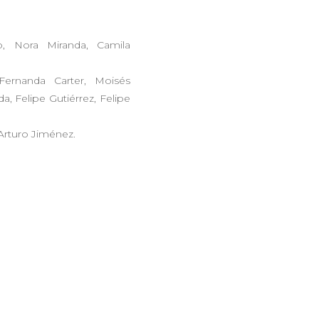
o, Nora Miranda, Camila
 Fernanda Carter, Moisés
, Felipe Gutiérrez, Felipe
 Arturo Jiménez.