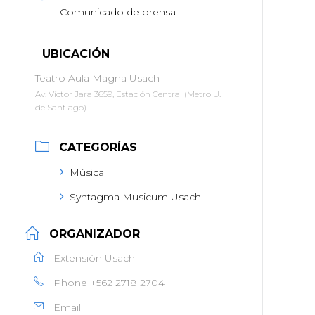
Comunicado de prensa
UBICACIÓN
Teatro Aula Magna Usach
Av. Víctor Jara 3659, Estación Central (Metro U.
de Santiago)
CATEGORÍAS
Música
Syntagma Musicum Usach
ORGANIZADOR
Extensión Usach
Phone
+562 2718 2704
Email