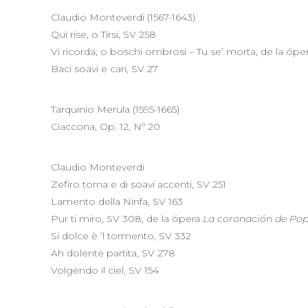
Claudio Monteverdi (1567-1643)
Qui rise, o Tirsi, SV 258
Vi ricorda, o boschi ombrosi – Tu se’ morta, de la ópe
Baci soavi e cari, SV 27
Tarquinio Merula (1595-1665)
Ciaccona, Op. 12, Nº 20
Claudio Monteverdi
Zefiro torna e di soavi accenti, SV 251
Lamento della Ninfa, SV 163
Pur ti miro, SV 308, de la ópera
La coronación de Po
Si dolce è ‘l tormento, SV 332
Ah dolente partita, SV 278
Volgendo il ciel, SV 154