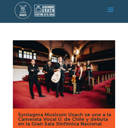
Syntagma Musicum Usach se une a la
Camerata Vocal U. de Chile y debuta
en la Gran Sala Sinfónica Nacional