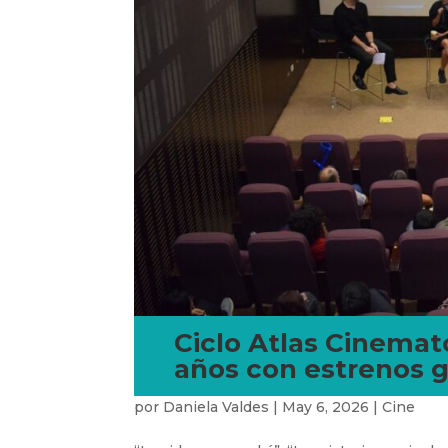
Ciclo Atlas Cinemat
años con estrenos g
por
Daniela Valdes
|
May 6, 2026
|
Cine