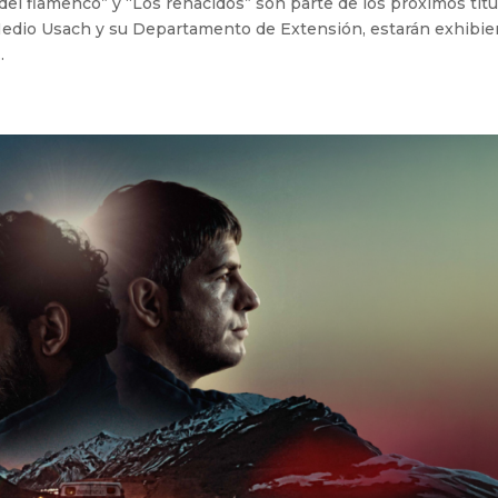
 del flamenco” y “Los renacidos” son parte de los próximos títu
 Medio Usach y su Departamento de Extensión, estarán exhibie
.