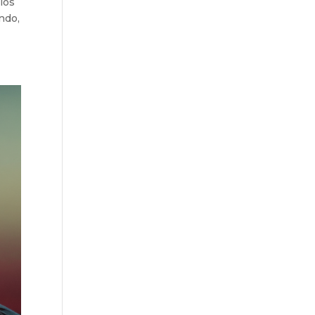
los
ndo,