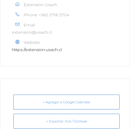
Extensión Usach
Phone
+562 2718 2704
Email
extension@usach.cl
Website
https://extension.usach.cl
+ Agregar a Google Calendar
+ Exportar iCal / Outlook