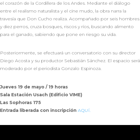
el corazón de la Cordillera de los Andes. Mediante el diálogo
entre el realismo naturalista y el cine mudo, la obra narra la
travesía que Don Cucho realiza. Acompañado por seis hombres
y diez perros, cruza bosques, riscos y ríos, buscando alimento
para el ganado, sabiendo que pone en riesgo su vida.
Posteriormente, se efectuará un conversatorio con su director
Diego Acosta y su productor Sebastián Sánchez. El espacio será
moderado por el periodista Gonzalo Espinoza.
Jueves 19 de mayo / 19 horas
Sala Estación Usach (Edificio VIME)
Las Sophoras 175
Entrada liberada con inscripción
AQUÍ.