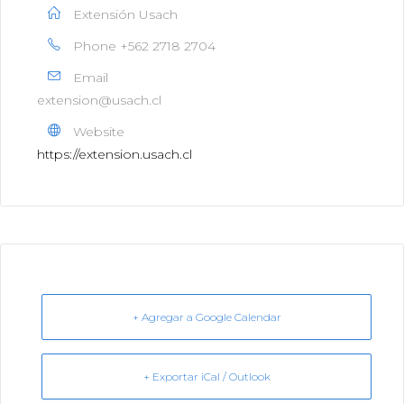
Extensión Usach
Phone
+562 2718 2704
Email
extension@usach.cl
Website
https://extension.usach.cl
+ Agregar a Google Calendar
+ Exportar iCal / Outlook