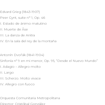
Edvard Grieg (1843-1907)
Peer Gynt, suite n° 1, Op. 46
I. Estado de ánimo matutino
II. Muerte de Åse
III. La danza de Anitra
IV. En la sala del rey de la montaña
Antonín Dvořák (1841-1904)
Sinfonía nº 9 en mi menor, Op. 95, “Desde el Nuevo Mundo”
I. Adagio – Allegro molto
II. Largo
III. Scherzo. Molto vivace
IV. Allegro con fuoco
Orquesta Comunitaria Metropolitana
Director: Cristóbal González