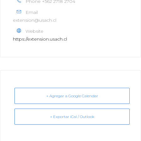
Phone
+562 2718 2704
Email
extension@usach.cl
Website
https://extension.usach.cl
+ Agregar a Google Calendar
+ Exportar iCal / Outlook