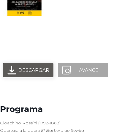
Orquesta Comunitaria
Metropolitana - Rossini - Grieg -
Dvorak
DESCARGAR
AVANCE
Programa
Gioachino Rossini (1792-1868)
Obertura a la ópera
El Barbero de Sevilla