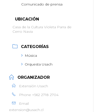
Comunicado de prensa
UBICACIÓN
Casa de la Cultura Violeta Parra de
Cerro Navia
CATEGORÍAS
Música
Orquesta Usach
ORGANIZADOR
Extensión Usach
Phone
+562 2718 2704
Email
extension@usach.cl