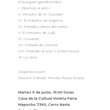
El burgués gentilhombre
I. Obertura al acto I
II. Minueto de M. Jourdain
III. El maestro de esgrima
IV. Entrada y danza del sastre
V. El minueto de Lully
VI. Courante
VII. Entrada de Cleonte
VIII. Preludio al acto II (Intermezzo)
IX. La cena
Orquesta Usach
Director invitado: Nicolas Rauss (Suiza)
Martes 9 de junio, 19:00 horas
Casa de la Cultura Violeta Parra
Mapocho 7360, Cerro Navia