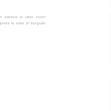
ión estrena la obra
Violín
preta la suite
El burgués
h - Quinteros