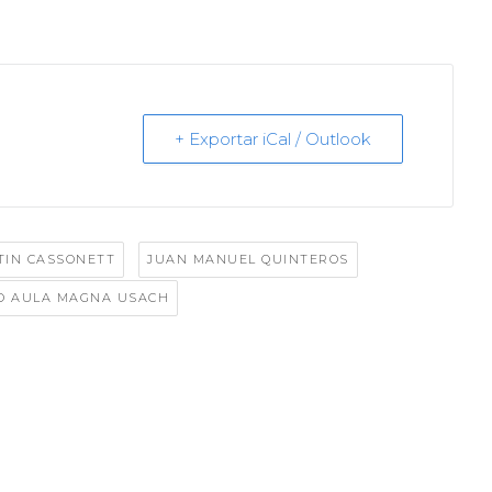
+ Exportar iCal / Outlook
,
,
TIN CASSONETT
JUAN MANUEL QUINTEROS
O AULA MAGNA USACH