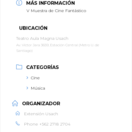
MÁS INFORMACIÓN
V Muestra de Cine Fantástico
UBICACIÓN
Teatro Aula Magna Usach
Av. Víctor Jara 3659, Estación Central (Metro U. de
Santiago)
CATEGORÍAS
Cine
Música
ORGANIZADOR
Extensión Usach
Phone
+562 2718 2704